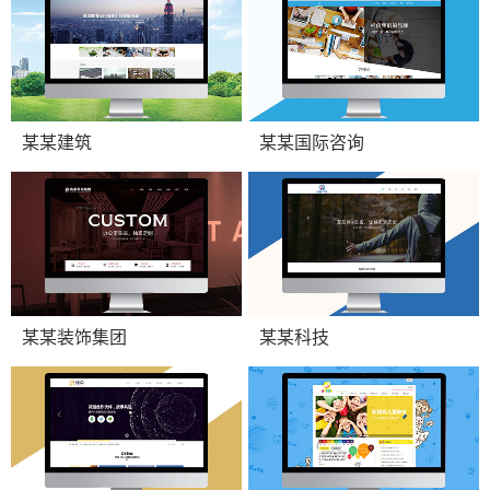
2016年12月，由广西投资集团银
准和装饰行业协会推荐的正规装饰
海...
公司...
某某建筑
某某国际咨询
建筑科技有限公司是国内房地
在全球一体化进程不断加快的
产领域领先的专业从事节能、绿色
背景下，中国众多中小企业也想着
建筑...
快速...
某某装饰集团
某某科技
装饰集团是一家大型现代化全
某某科技是一家集低功耗蓝
产业链装饰企业，经过十多年的发
牙，智能识别，无线充电技术为核
展，...
心的创...