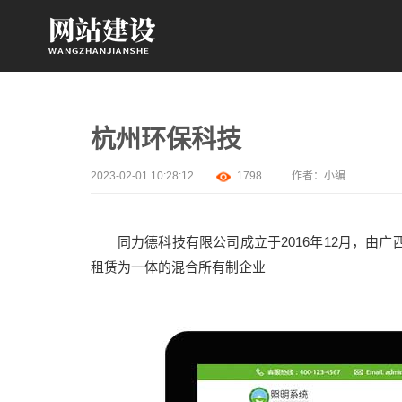
杭州环保科技
2023-02-01 10:28:12
1798
作者：小编
同力德科技有限公司成立于2016年12月，
租赁为一体的混合所有制企业