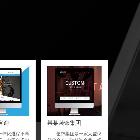
咨询
某某装饰集团
体化进程不断
装饰集团是一家大型现